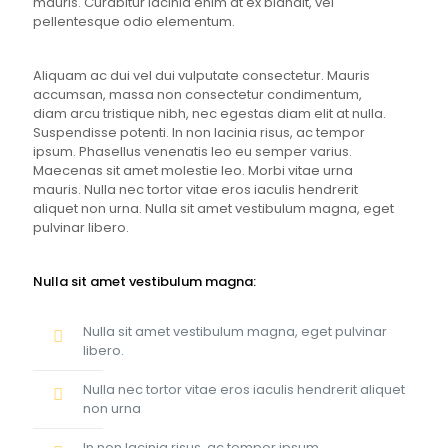
mauris. Curabitur lacinia enim at ex blandit, vel
pellentesque odio elementum.
Aliquam ac dui vel dui vulputate consectetur. Mauris
accumsan, massa non consectetur condimentum,
diam arcu tristique nibh, nec egestas diam elit at nulla.
Suspendisse potenti. In non lacinia risus, ac tempor
ipsum. Phasellus venenatis leo eu semper varius.
Maecenas sit amet molestie leo. Morbi vitae urna
mauris. Nulla nec tortor vitae eros iaculis hendrerit
aliquet non urna. Nulla sit amet vestibulum magna, eget
pulvinar libero.
Nulla sit amet vestibulum magna:
Nulla sit amet vestibulum magna, eget pulvinar
libero.
Nulla nec tortor vitae eros iaculis hendrerit aliquet
non urna
In non lacinia risus, ac tempor ipsum